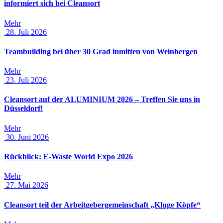
informiert sich bei Cleansort
Mehr
28. Juli 2026
Teambuilding bei über 30 Grad inmitten von Weinbergen
Mehr
23. Juli 2026
Cleansort auf der ALUMINIUM 2026 – Treffen Sie uns in
Düsseldorf!
Mehr
30. Juni 2026
Rückblick: E-Waste World Expo 2026
Mehr
27. Mai 2026
Cleansort teil der Arbeitgebergemeinschaft „Kluge Köpfe“